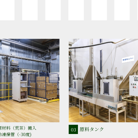
原材料（荒茶）搬入
原料タンク
03
冷凍保管（-30度)