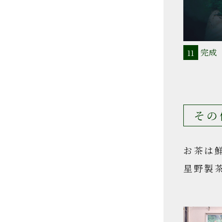
完成
11
その
お茶は
星野製