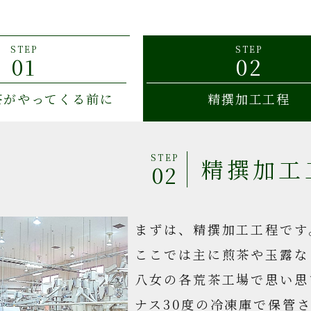
STEP
STEP
01
02
茶がやってくる前に
精撰加工工程
STEP
精撰加工
02
まずは、精撰加工工程です
ここでは主に煎茶や玉露な
八女の各荒茶工場で思い思
ナス30度の冷凍庫で保管