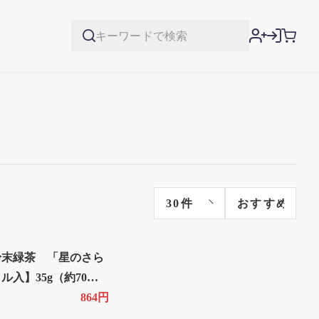
粉末緑茶 「星のさら
ル入】35g（約70杯
864円