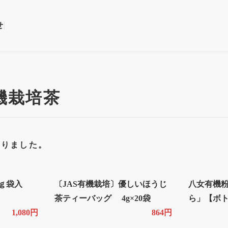
せ
機栽培茶
かりました。
0ｇ袋入
〔JAS有機栽培〕優しいほうじ
八女有機
茶ティーバッグ 4g×20袋
ら」【ボト
1,080円
864円
分）