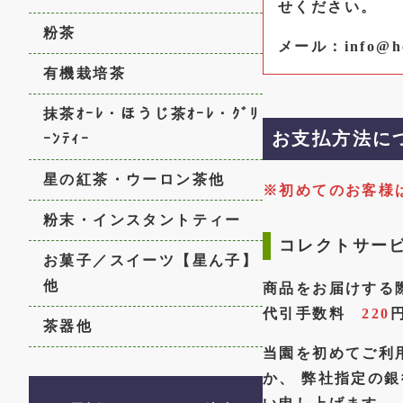
せください。
粉茶
メール：info@ho
有機栽培茶
抹茶ｵｰﾚ・ほうじ茶ｵｰﾚ・ｸﾞﾘ
お支払方法に
ｰﾝﾃｨｰ
星の紅茶・ウーロン茶他
※初めてのお客様
粉末・インスタントティー
コレクトサー
お菓子／スイーツ【星ん子】
他
商品をお届けする
代引手数料
220
茶器他
当園を初めてご利
か、 弊社指定の