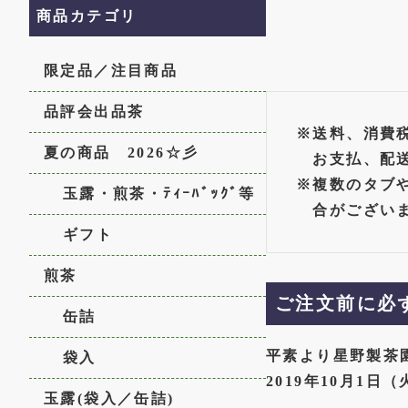
商品カテゴリ
限定品／注目商品
品評会出品茶
※送料、消費
夏の商品 2026☆彡
お支払、配
※複数のタブ
玉露・煎茶・ﾃｨｰﾊﾞｯｸﾞ等
合がござい
ギフト
煎茶
ご注文前に必
缶詰
平素より星野製茶
袋入
2019年10月1
玉露(袋入／缶詰)