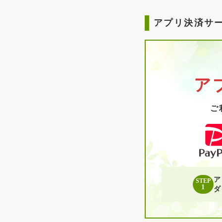
アプリ決済サ
ア
ご
ア
STEP
1
ダ