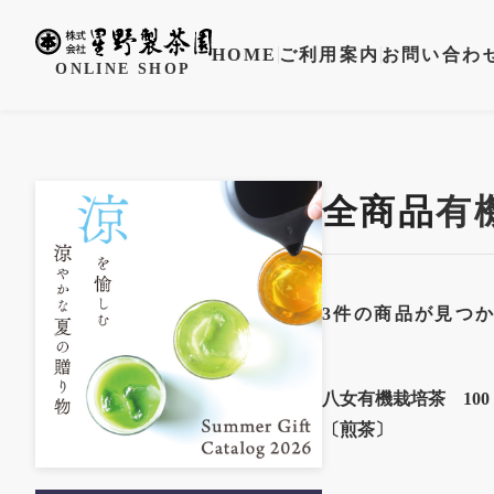
HOME
ご利用案内
お問い合わ
ONLINE SHOP
全商品
有
3
件の商品が見つ
八女有機栽培茶 10
〔煎茶〕