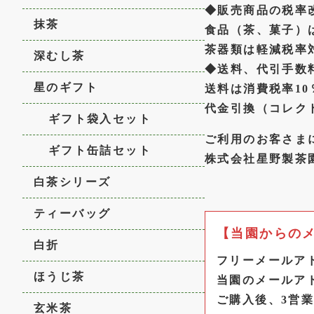
◆販売商品の税率
抹茶
食品（茶、菓子）
茶器類は軽減税率
深むし茶
◆送料、代引手数
星のギフト
送料は消費税率10
代金引換（コレク
ギフト袋入セット
ご利用のお客さま
ギフト缶詰セット
株式会社星野製茶
白茶シリーズ
ティーバッグ
【当園からの
白折
フリーメールア
ほうじ茶
当園のメールア
ご購入後、3営
玄米茶