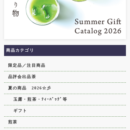
商品カテゴリ
限定品／注目商品
品評会出品茶
夏の商品 2026☆彡
玉露・煎茶・ﾃｨｰﾊﾞｯｸﾞ等
ギフト
煎茶