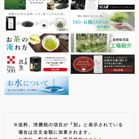
彡 ※発送はご予約順となります
2026.06.05
【新茶】八女玉露「星雲」「星風」 ができました☆
彡 ※発送はご予約順となります
2026.06.04
【新茶】八女伝統本玉露「稀」「ほしの秘園」 ができ
ました☆彡 ※発送はご予約順となります
2026.06.02
【新茶】藤緑 ができました☆彡 ※発送はご予約順と
なります
2026.06.01
【期間限定】星野さつき『空と星が出会う場所』限定デ
※送料、消費税の項目が『別』と表示されている
ザイナーズパッケージ 販売開始☆彡
場合は注文金額に加算されます。
東京吉祥寺のカレクチャペック紅茶店オーナーで絵本作家の山