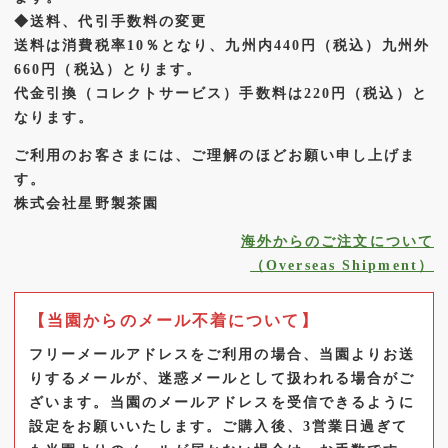
約順となります
◆送料、代引手数料の変更
送料は消費税率10％となり、九州内440円（税込）九州外
2026.05.20
660円（税込）とります。
【新茶】深むしかぶせ茶ができました☆彡 ※発送はご
代金引換（コレクトサービス）手数料は220円（税込）と
予約順となります
なります。
ご利用のお客さまには、ご理解のほどお願い申し上げま
す。
株式会社星野製茶園
海外からのご注文について
（Overseas Shipment）
【当園からのメール不着について】
フリーメールアドレスをご利用の場合、当園よりお送
りするメールが、迷惑メールとして扱われる場合がご
ざいます。
当園のメールアドレスを受信できるように
設定をお願いいたします。
ご購入後、3営業日過ぎて