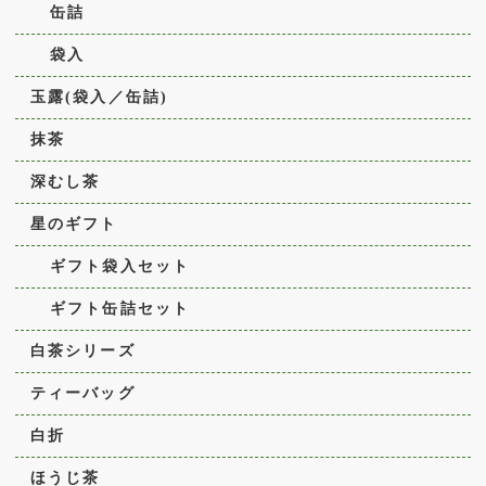
缶詰
袋入
玉露(袋入／缶詰)
抹茶
深むし茶
星のギフト
ギフト袋入セット
ギフト缶詰セット
白茶シリーズ
ティーバッグ
白折
ほうじ茶