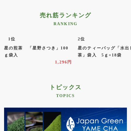
現在、商品の発送が混み合っており、お届けにお時間をいただ
いている状況でございます。 お客様には大変ご迷惑をお掛けい
売れ筋ランキング
たしますが、何卒ご理解ご了承の程お願い申し上げます。
RANKING
2026.07.01
2026年7月より抹茶商品を中心に価格改定をさせていた
1
位
2
位
だいております。御客様には大変ご迷惑お掛けしますが
星の煎茶 「星野さつき」100
星のティーバッグ「水出
何卒ご了承の程お願い申し上げます。今後も今まで以上
ｇ袋入
茶」袋入 5ｇ×18袋
に品質本位の良質なお茶づくりに全力で努めてまいりま
1,296円
すので変わらぬご愛顧を賜りますようよろしくお願い申
し上げます。
トピックス
2026.06.22
【新茶】「特煎Ｓ印」「蒼風」ができました☆彡 ※発
TOPICS
送はご予約順となります
⇒ コチラを確認
2026.06.16