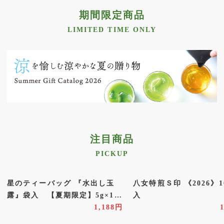
東京吉祥寺のカレクチャペック紅茶店オーナーで絵本作家の山
期間限定商品
田詩子氏がデザインを手がけた特別パッケージの「星野さつ
き」です。

LIMITED TIME ONLY
※８月～９月末までの限定販売です【期間限定】
⇒ コチラを確
認
2026.07.29
【九州地域 配達遅延のお知らせ】
この度の令和８年熊本地震に際しまして、被害に遭われた皆さ
まに

謹んでお見舞い申し上げます。

一日も早い復旧を、心よりお祈り申し上げます。

注目商品
地震の影響で九州全域でお荷物のお届けに遅延が発生しており
PICKUP
ます。

お客様には大変ご迷惑をお掛けいたしますが、何卒ご理解ご了
承の程お願い申し上げます。
⇒ コチラを確認
星のティーバッグ 『水出し玉
八女特煎Ｓ印 《2026》1
露』袋入 【夏期限定】5g×10
入
2026.07.08
袋
1,188円
【商品の発送について】