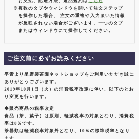
お支払、配送方法、返品規約は
こちら
田詩子氏がデザインを手がけた特別パッケージの「星野さつ
き」です。

※複数のタブやウィンドウを開いて注文ステップ
※６月～8月末までの限定販売です
を操作した場合、 注文の重複や入力頂いた情報
が反映されない場合がございます。一つのタブ
2026.05.29
またはウィンドウにて操作してください。
【新茶】煎茶白折 らん ができました☆彡 ※発送は
ご予約順となります
ご注文前に必ずお読みください
2026.05.27
【新茶】荒造り一番茶 ができました☆彡 ※発送はご
平素より星野製茶園ネットショップをご利用いただき誠に
予約順となります
ありがとうございます。
2019年10月1日（火）の消費税率改定に伴い、以下のとお
2026.05.26
り変更を行います。
【新茶】特撰ほしの ができました☆彡 ※発送はご予
約順となります
◆販売商品の税率改定
食品（茶、菓子）は原則、軽減税率の対象となり、消費税
率は8％です。
2026.05.23
茶器類は軽減税率対象外となり、10％の標準税率となり
【新茶】煎茶 粉茶 ができました☆彡 ※発送はご予
ます。